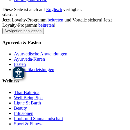
Diese Seite ist auch auf
Englisch
verfügbar.
sdasdasds
Jetzt Loyalty-Programm
beitreten
und Vorteile sichern!
Jetzt
Loyalty-Programm
beitreten
!
Navigation schliessen
Ayurveda & Fasten
Ayurvedische Anwendungen
Ayurveda-Kuren
Fasten
Heilpratikerleistungen
Wellness
Thai-Bali Spa
Well Being Spa
Ligne St Barth
Beauty
Infusionen
Pool- und Saunalandschaft
Sport & Fitness